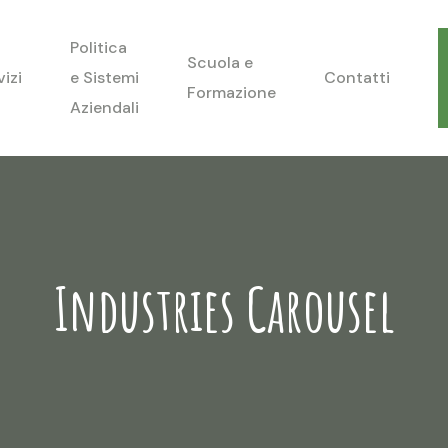
Politica
Scuola e
vizi
e Sistemi
Contatti
Formazione
Aziendali
Industries Carousel